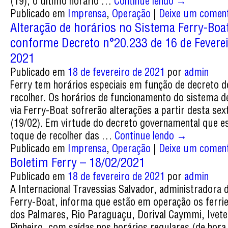
(19), o último horário …
Continue lendo
→
Publicado em
Imprensa
,
Operação
|
Deixe um coment
Alteração de horários no Sistema Ferry-Boa
conforme Decreto n°20.233 de 16 de Feverei
2021
Publicado em
18 de fevereiro de 2021
por
admin
Ferry tem horários especiais em função de decreto d
recolher. Os horários de funcionamento do sistema d
via Ferry-Boat sofrerão alterações a partir desta sex
(19/02). Em virtude do decreto governamental que e
toque de recolher das …
Continue lendo
→
Publicado em
Imprensa
,
Operação
|
Deixe um coment
Boletim Ferry – 18/02/2021
Publicado em
18 de fevereiro de 2021
por
admin
A Internacional Travessias Salvador, administradora 
Ferry-Boat, informa que estão em operação os ferri
dos Palmares, Rio Paraguaçu, Dorival Caymmi, Ivete
Pinheiro, com saídas nos horários regulares (de hora