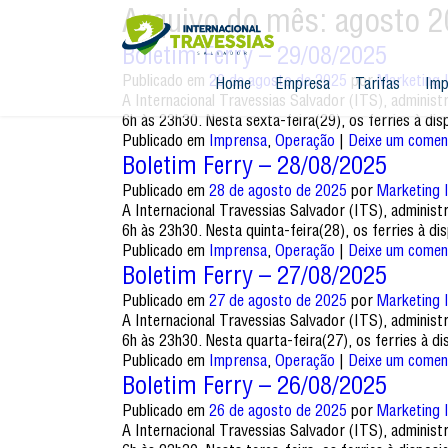
Arquivo do mês:
agosto 
Boletim Ferry – 29/08/2025
Publicado em
29 de agosto de 2025
por
Marketing 
Home
Empresa
Tarifas
Imp
A Internacional Travessias Salvador (ITS), adminis
6h às 23h30. Nesta sexta-feira(29), os ferries à d
Publicado em
Imprensa
,
Operação
|
Deixe um comen
Boletim Ferry – 28/08/2025
Publicado em
28 de agosto de 2025
por
Marketing 
A Internacional Travessias Salvador (ITS), adminis
6h às 23h30. Nesta quinta-feira(28), os ferries à 
Publicado em
Imprensa
,
Operação
|
Deixe um comen
Boletim Ferry – 27/08/2025
Publicado em
27 de agosto de 2025
por
Marketing 
A Internacional Travessias Salvador (ITS), adminis
6h às 23h30. Nesta quarta-feira(27), os ferries à 
Publicado em
Imprensa
,
Operação
|
Deixe um comen
Boletim Ferry – 26/08/2025
Publicado em
26 de agosto de 2025
por
Marketing 
A Internacional Travessias Salvador (ITS), adminis