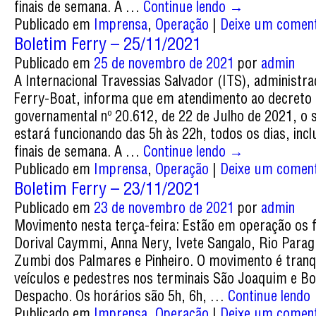
finais de semana. A …
Continue lendo
→
Publicado em
Imprensa
,
Operação
|
Deixe um coment
Boletim Ferry – 25/11/2021
Publicado em
25 de novembro de 2021
por
admin
A Internacional Travessias Salvador (ITS), administr
Ferry-Boat, informa que em atendimento ao decreto
governamental nº 20.612, de 22 de Julho de 2021, o 
estará funcionando das 5h às 22h, todos os dias, incl
finais de semana. A …
Continue lendo
→
Publicado em
Imprensa
,
Operação
|
Deixe um coment
Boletim Ferry – 23/11/2021
Publicado em
23 de novembro de 2021
por
admin
Movimento nesta terça-feira: Estão em operação os f
Dorival Caymmi, Anna Nery, Ivete Sangalo, Rio Para
Zumbi dos Palmares e Pinheiro. O movimento é tranq
veículos e pedestres nos terminais São Joaquim e B
Despacho. Os horários são 5h, 6h, …
Continue lendo
Publicado em
Imprensa
,
Operação
|
Deixe um coment