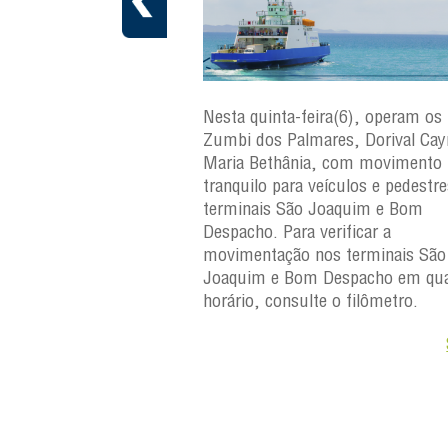
a(7), operam os ferries
Nesta quinta-feira(6), operam os 
ares, Dorival Caymmi,
Zumbi dos Palmares, Dorival Ca
 Maria Bethânia, com
Maria Bethânia, com movimento
uilo para veículos e
tranquilo para veículos e pedestr
erminais São Joaquim e
terminais São Joaquim e Bom
ara verificar a
Despacho. Para verificar a
os terminais São
movimentação nos terminais São
Despacho em qualquer
Joaquim e Bom Despacho em qua
e o filômetro.
horário, consulte o filômetro.
Saiba +