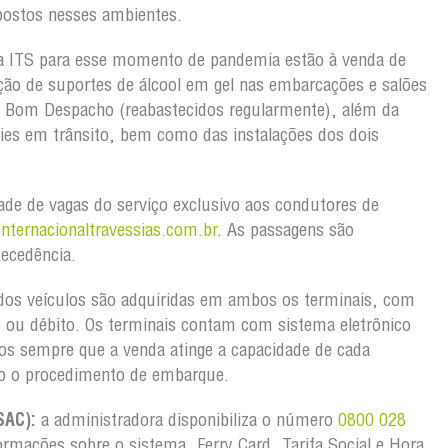
postos nesses ambientes.
a ITS para esse momento de pandemia estão à venda de
ão de suportes de álcool em gel nas embarcações e salões
 Bom Despacho (reabastecidos regularmente), além da
rries em trânsito, bem como das instalações dos dois
idade de vagas do serviço exclusivo aos condutores de
nternacionaltravessias.com.br
. As passagens são
tecedência.
dos veículos são adquiridas em ambos os terminais, com
o ou débito. Os terminais contam com sistema eletrônico
los sempre que a venda atinge a capacidade de cada
o o procedimento de embarque.
SAC):
a administradora disponibiliza o número
0800 028
rmações sobre o sistema, Ferry Card, Tarifa Social e Hora