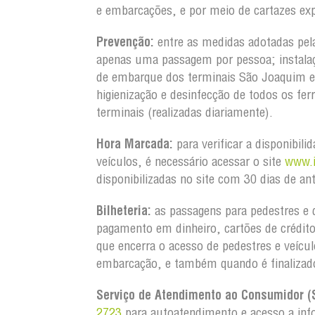
e embarcações, e por meio de cartazes ex
Prevenção:
entre as medidas adotadas pel
apenas uma passagem por pessoa; instalaç
de embarque dos terminais São Joaquim e
higienização e desinfecção de todos os fe
terminais (realizadas diariamente).
Hora Marcada:
para verificar a disponibil
veículos, é necessário acessar o site
www.i
disponibilizadas no site com 30 dias de an
Bilheteria:
as passagens para pedestres e 
pagamento em dinheiro, cartões de crédit
que encerra o acesso de pedestres e veícu
embarcação, e também quando é finalizad
Serviço de Atendimento ao Consumidor (
2723
para autoatendimento e acesso a info