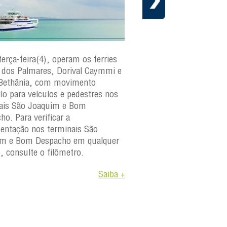
terça-feira(4), operam os ferries
Em cumprimento ao cr
dos Palmares, Dorival Caymmi e
manutenção preventiva 
Bethânia, com movimento
Internacional Travessias
ilo para veículos e pedestres nos
informa que a embarca
ais São Joaquim e Bom
paraguaçu
estará fora d
ho. Para verificar a
os dias 4 e 6 de agosto 
ntação nos terminais São
A medida faz parte do 
im e Bom Despacho em qualquer
manutenção da frota e
o, consulte o filômetro.
objetivo garantir a segu
Saiba +
confiabilidade e a dispon
operacional das embarc
Para consultar a progr
viagens e condições de