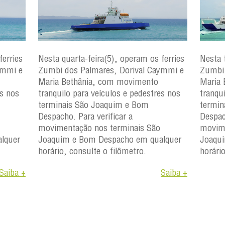
ferries
Nesta quarta-feira(5), operam os ferries
Nesta 
ymmi e
Zumbi dos Palmares, Dorival Caymmi e
Zumbi 
Maria Bethânia, com movimento
Maria 
es nos
tranquilo para veículos e pedestres nos
tranqu
terminais São Joaquim e Bom
termin
Despacho. Para verificar a
Despac
movimentação nos terminais São
movime
lquer
Joaquim e Bom Despacho em qualquer
Joaqu
horário, consulte o filômetro.
horári
Saiba +
Saiba +