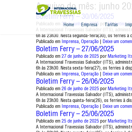
Arquivo do mês:
junho 2
Boletim Ferry – 30/06/2025
Publicado em
30 de junho de 2025
por
Marketing It
Home
Empresa
Tarifas
Imp
A Internacional Travessias Salvador (ITS), adminis
6h às 23h30. Nesta segunda-feira(30), os ferries 
Publicado em
Imprensa
,
Operação
|
Deixe um comen
Boletim Ferry – 27/06/2025
Publicado em
27 de junho de 2025
por
Marketing It
A Internacional Travessias Salvador (ITS), adminis
6h às 23h30. Nesta sexta-feira(27), os ferries à d
Publicado em
Imprensa
,
Operação
|
Deixe um comen
Boletim Ferry – 26/06/2025
Publicado em
26 de junho de 2025
por
Marketing It
A Internacional Travessias Salvador (ITS), adminis
6h às 23h30. Nesta quinta-feira(26), os ferries à 
Publicado em
Imprensa
,
Operação
|
Deixe um comen
Boletim Ferry – 25/06/2025
Publicado em
25 de junho de 2025
por
Marketing It
A Internacional Travessias Salvador (ITS), adminis