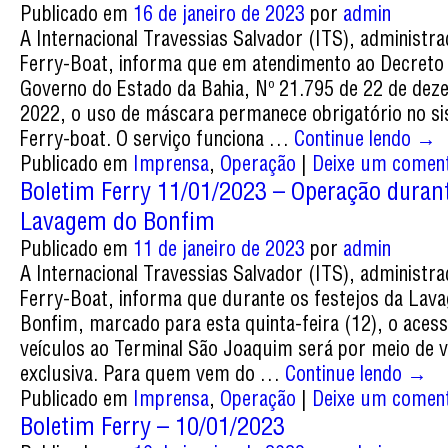
Publicado em
16 de janeiro de 2023
por
admin
A Internacional Travessias Salvador (ITS), administr
Ferry-Boat, informa que em atendimento ao Decreto
Governo do Estado da Bahia, Nº 21.795 de 22 de de
2022, o uso de máscara permanece obrigatório no s
Ferry-boat. O serviço funciona …
Continue lendo
→
Publicado em
Imprensa
,
Operação
|
Deixe um coment
Boletim Ferry 11/01/2023 – Operação duran
Lavagem do Bonfim
Publicado em
11 de janeiro de 2023
por
admin
A Internacional Travessias Salvador (ITS), administr
Ferry-Boat, informa que durante os festejos da Lav
Bonfim, marcado para esta quinta-feira (12), o aces
veículos ao Terminal São Joaquim será por meio de v
exclusiva. Para quem vem do …
Continue lendo
→
Publicado em
Imprensa
,
Operação
|
Deixe um coment
Boletim Ferry – 10/01/2023