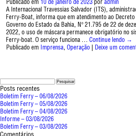
Publicado em
10 de janeiro de 2023
por
admin
A Internacional Travessias Salvador (ITS), administr
Ferry-Boat, informa que em atendimento ao Decreto
Governo do Estado da Bahia, Nº 21.795 de 22 de de
2022, o uso de máscara permanece obrigatório no s
Ferry-boat. O serviço funciona …
Continue lendo
→
Publicado em
Imprensa
,
Operação
|
Deixe um coment
Pesquisar
por:
Posts recentes
Boletim Ferry – 06/08/2026
Boletim Ferry – 05/08/2026
Boletim Ferry – 04/08/2026
Informe – 03/08/2026
Boletim Ferry – 03/08/2026
Comentários