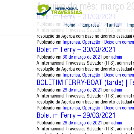
Arquivo do mês:
março 2
Boletim Ferry – 31/03/2021
Publicado em
31 de março de 2021
por
admin
Home
Empresa
Tarifas
Imp
A Internacional Travessias Salvador (ITS), administ
resolução da Agerba com base no decreto estadual 
Publicado em
Imprensa
,
Operação
|
Deixe um comen
Boletim Ferry – 30/03/2021
Publicado em
30 de março de 2021
por
admin
A Internacional Travessias Salvador (ITS), administ
resolução da Agerba com base no decreto estadual 
Publicado em
Imprensa
,
Operação
|
Deixe um comen
BOLETIM FERRY-BOAT (tarde) | Fe
Publicado em
29 de março de 2021
por
admin
A Internacional Travessias Salvador (ITS), administ
resolução da Agerba com base no decreto estadual 
Publicado em
Imprensa
,
Operação
|
Deixe um comen
Boletim Ferry – 29/03/2021
Publicado em
29 de março de 2021
por
admin
A Internacional Travessias Salvador (ITS), administ