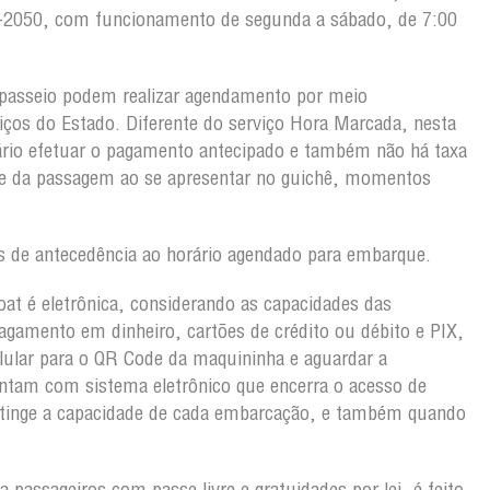
103-2050, com funcionamento de segunda a sábado, de 7:00
passeio podem realizar agendamento por meio
viços do Estado. Diferente do serviço Hora Marcada, nesta
rio efetuar o pagamento antecipado e também não há taxa
ete da passagem ao se apresentar no guichê, momentos
 de antecedência ao horário agendado para embarque.
oat é eletrônica, considerando as capacidades das
gamento em dinheiro, cartões de crédito ou débito e PIX,
lular para o QR Code da maquininha e aguardar a
ntam com sistema eletrônico que encerra o acesso de
atinge a capacidade de cada embarcação, e também quando
 passageiros com passe livre e gratuidades por lei, é feito