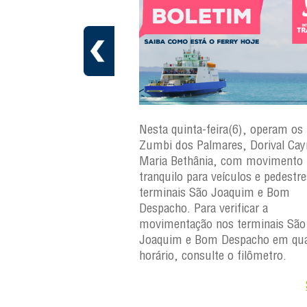
a(7), operam os ferries
Nesta quinta-feira(6), operam os 
ares, Dorival Caymmi,
Zumbi dos Palmares, Dorival Ca
 Maria Bethânia, com
Maria Bethânia, com movimento
uilo para veículos e
tranquilo para veículos e pedestr
erminais São Joaquim e
terminais São Joaquim e Bom
ara verificar a
Despacho. Para verificar a
os terminais São
movimentação nos terminais São
Despacho em qualquer
Joaquim e Bom Despacho em qua
e o filômetro.
horário, consulte o filômetro.
Saiba +