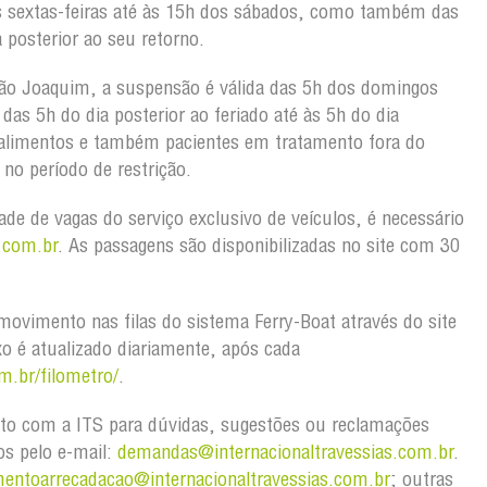
s sextas-feiras até às 15h dos sábados, como também das
 posterior ao seu retorno.
ão Joaquim, a suspensão é válida das 5h dos domingos
as 5h do dia posterior ao feriado até às 5h do dia
 alimentos e também pacientes em tratamento fora do
no período de restrição.
dade de vagas do serviço exclusivo de veículos, é necessário
.com.br
. As passagens são disponibilizadas no site com 30
ovimento nas filas do sistema Ferry-Boat através do site
xo é atualizado diariamente, após cada
m.br/filometro/
.
to com a ITS para dúvidas, sugestões ou reclamações
os pelo e-mail:
demandas@internacionaltravessias.com.br
.
mentoarrecadacao@internacionaltravessias.com.br
; outras