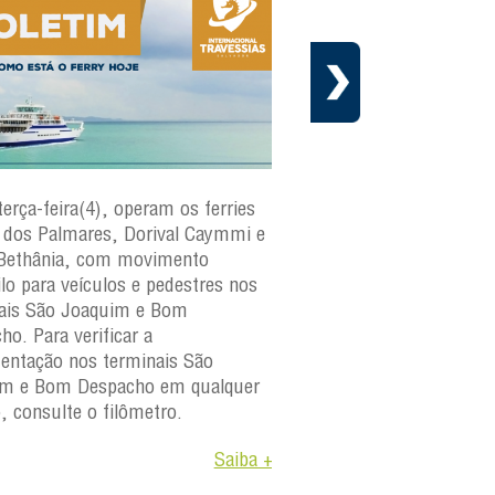
terça-feira(4), operam os ferries
Em cumprimento ao cr
dos Palmares, Dorival Caymmi e
manutenção preventiva 
Bethânia, com movimento
Internacional Travessias
ilo para veículos e pedestres nos
informa que a embarca
ais São Joaquim e Bom
paraguaçu
estará fora d
ho. Para verificar a
os dias 4 e 6 de agosto 
ntação nos terminais São
A medida faz parte do 
im e Bom Despacho em qualquer
manutenção da frota e
o, consulte o filômetro.
objetivo garantir a segu
Saiba +
confiabilidade e a dispon
operacional das embarc