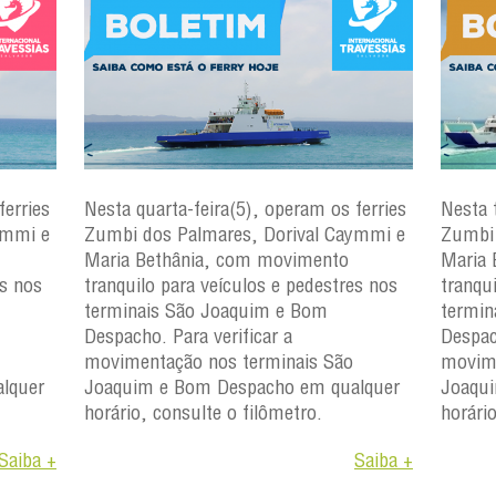
ferries
Nesta quarta-feira(5), operam os ferries
Nesta 
ymmi e
Zumbi dos Palmares, Dorival Caymmi e
Zumbi 
Maria Bethânia, com movimento
Maria 
es nos
tranquilo para veículos e pedestres nos
tranqu
terminais São Joaquim e Bom
termin
Despacho. Para verificar a
Despac
movimentação nos terminais São
movime
lquer
Joaquim e Bom Despacho em qualquer
Joaqu
horário, consulte o filômetro.
horári
Saiba +
Saiba +