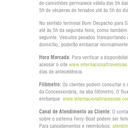
de caminhões permanece válida das 5h da
5h de vésperas de feriados até às 5h do dia
No sentido terminal Bom Despacho para S
até às 5h da segunda-feira, como também d
seguinte. Veículos pesados transportando
domicílio, poderão embarcar normalmente 
Hora Marcada:
Para verificar a disponibili
acessar o site
www.internacionaltravessias
dias de antecedência.
Filômetro:
Os clientes podem consultar o m
da Concessionária, na aba filômetro. O flu
embarque:
www.internacionaltravessias.co
Canal de Atendimento ao Cliente:
O conta
sobre o sistema Ferry-Boat podem ser feit
Para cancelamentos e reembolsos:
atendi