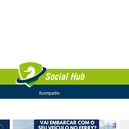
Social Hub
Acompanhe: