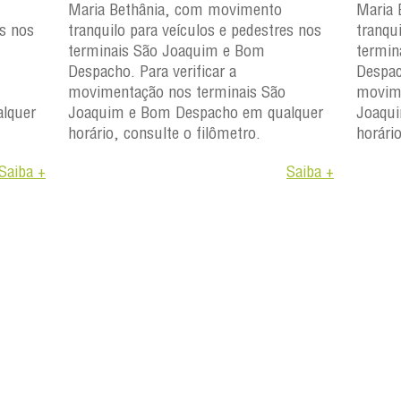
Maria Bethânia, com movimento
Maria 
es nos
tranquilo para veículos e pedestres nos
tranqu
terminais São Joaquim e Bom
termin
Despacho. Para verificar a
Despac
movimentação nos terminais São
movime
lquer
Joaquim e Bom Despacho em qualquer
Joaqu
horário, consulte o filômetro.
horári
Saiba +
Saiba +