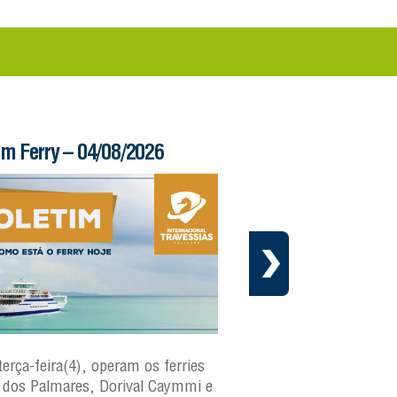
im Ferry – 04/08/2026
Informe – 03/08/20
terça-feira(4), operam os ferries
Em cumprimento ao cr
dos Palmares, Dorival Caymmi e
manutenção preventiva 