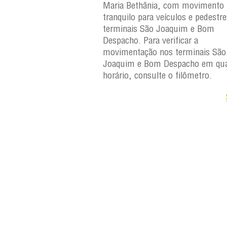
 Maria Bethânia, com
Maria Bethânia, com movimento
uilo para veículos e
tranquilo para veículos e pedestr
erminais São Joaquim e
terminais São Joaquim e Bom
ara verificar a
Despacho. Para verificar a
os terminais São
movimentação nos terminais São
Despacho em qualquer
Joaquim e Bom Despacho em qua
e o filômetro.
horário, consulte o filômetro.
Saiba +