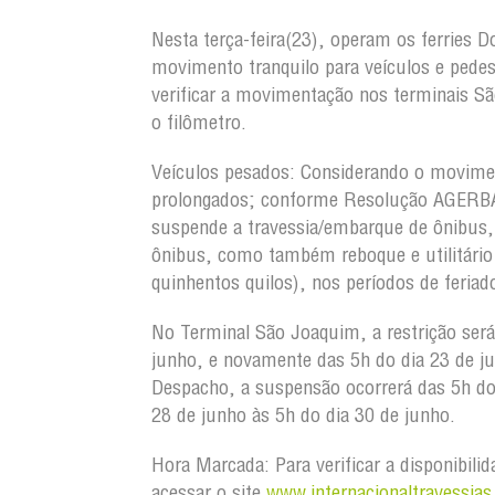
Nesta terça-feira(23), operam os ferries 
movimento tranquilo para veículos e pede
verificar a movimentação nos terminais S
o filômetro.
Veículos pesados:
Considerando o moviment
prolongados; conforme Resolução AGERBA 
suspende a travessia/embarque de ônibus,
ônibus, como também reboque e utilitário
quinhentos quilos), nos períodos de feria
No Terminal São Joaquim, a restrição será
junho, e novamente das 5h do dia 23 de j
Despacho, a suspensão ocorrerá das 5h do 
28 de junho às 5h do dia 30 de junho.
Hora Marcada:
Para verificar a disponibili
acessar o site
www.internacionaltravessias