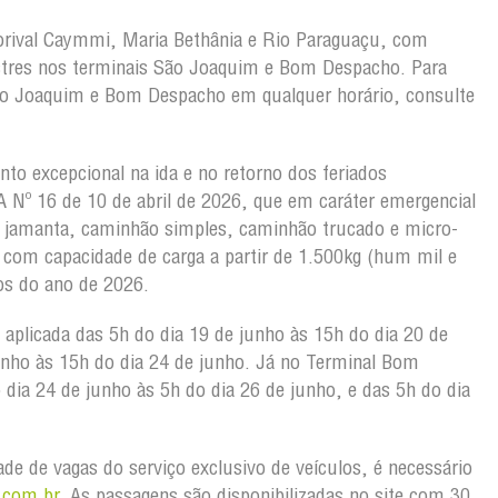
Dorival Caymmi, Maria Bethânia e Rio Paraguaçu, com
stres nos terminais São Joaquim e Bom Despacho. Para
ão Joaquim e Bom Despacho em qualquer horário, consulte
o excepcional na ida e no retorno dos feriados
Nº 16 de 10 de abril de 2026, que em caráter emergencial
 jamanta, caminhão simples, caminhão trucado e micro-
 com capacidade de carga a partir de 1.500kg (hum mil e
dos do ano de 2026.
 aplicada das 5h do dia 19 de junho às 15h do dia 20 de
unho às 15h do dia 24 de junho. Já no Terminal Bom
dia 24 de junho às 5h do dia 26 de junho, e das 5h do dia
dade de vagas do serviço exclusivo de veículos, é necessário
.
com.br
. As passagens são disponibilizadas no site com 30