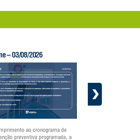
me – 03/08/2026
Boletim Ferry – 03/
mprimento ao cronograma de
Nesta segunda-feira(3)
nção preventiva programada, a
ferries Zumbi dos Palma