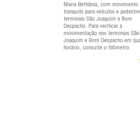
, com movimento
Maria Bethânia, com movimento
eículos e pedestres nos
tranquilo para veículos e pedestr
Joaquim e Bom
terminais São Joaquim e Bom
erificar a
Despacho. Para verificar a
os terminais São
movimentação nos terminais São
Despacho em qualquer
Joaquim e Bom Despacho em qua
e o filômetro.
horário, consulte o filômetro.
Saiba +