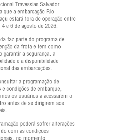
acional Travessias Salvador
Caymmi, Maria Bethânia
a que a embarcação
Rio
Paraguaçu, com movime
açu
estará fora de operação entre
para veículos e pedestr
s 4 e 6 de agosto de 2026.
São Joaquim e Bom Des
verificar a movimentaçã
da faz parte do programa de
São Joaquim e Bom De
nção da frota e tem como
qualquer horário, consul
o garantir a segurança, a
ilidade e a disponibilidade
ional das embarcações.
onsultar a programação de
s e condições de embarque,
amos os usuários a acessarem o
tro antes de se dirigirem aos
ais.
ramação poderá sofrer alterações
rdo com as condições
ionais, no momento.