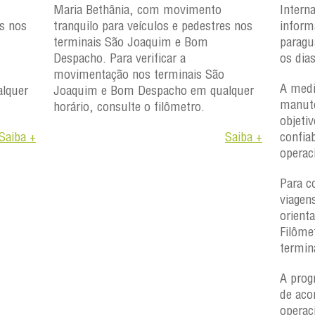
Maria Bethânia, com movimento
Intern
es nos
tranquilo para veículos e pedestres nos
inform
terminais São Joaquim e Bom
paragu
Despacho. Para verificar a
os dia
movimentação nos terminais São
A medi
lquer
Joaquim e Bom Despacho em qualquer
manute
horário, consulte o filômetro.
objetiv
Saiba +
Saiba +
confiab
operac
Para c
viagen
orient
Filôme
termin
A prog
de aco
operac