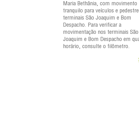
, com movimento
Maria Bethânia, com movimento
eículos e pedestres nos
tranquilo para veículos e pedestr
Joaquim e Bom
terminais São Joaquim e Bom
erificar a
Despacho. Para verificar a
os terminais São
movimentação nos terminais São
Despacho em qualquer
Joaquim e Bom Despacho em qua
e o filômetro.
horário, consulte o filômetro.
Saiba +