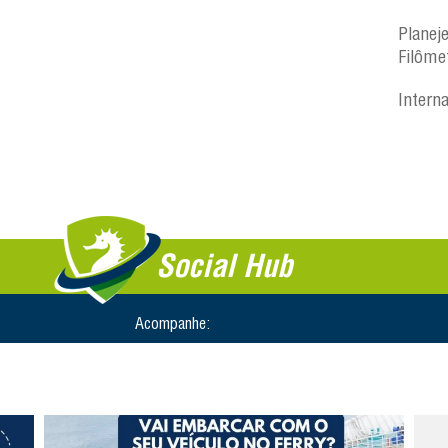
Planej
Filôme
Intern
Social Hub
Acompanhe: