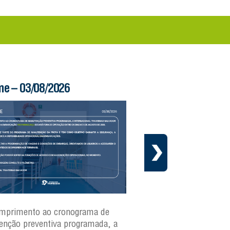
me – 03/08/2026
Boletim Ferry – 03/
mprimento ao cronograma de
Nesta segunda-feira(3)
nção preventiva programada, a
ferries Zumbi dos Palma