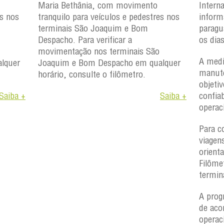
Maria Bethânia, com movimento
Intern
es nos
tranquilo para veículos e pedestres nos
inform
terminais São Joaquim e Bom
paragu
Despacho. Para verificar a
os dia
movimentação nos terminais São
A medi
lquer
Joaquim e Bom Despacho em qualquer
manute
horário, consulte o filômetro.
objetiv
Saiba +
Saiba +
confiab
operac
Para c
viagen
orient
Filôme
termin
A prog
de aco
operac