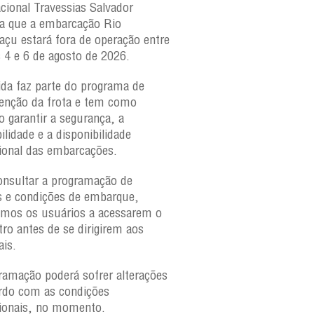
acional Travessias Salvador
Caymmi, Maria Bethânia
a que a embarcação
Rio
Paraguaçu, com movime
açu
estará fora de operação entre
para veículos e pedestr
s 4 e 6 de agosto de 2026.
São Joaquim e Bom Des
verificar a movimentaçã
da faz parte do programa de
São Joaquim e Bom De
nção da frota e tem como
qualquer horário, consul
o garantir a segurança, a
ilidade e a disponibilidade
ional das embarcações.
onsultar a programação de
s e condições de embarque,
amos os usuários a acessarem o
tro antes de se dirigirem aos
ais.
ramação poderá sofrer alterações
rdo com as condições
ionais, no momento.