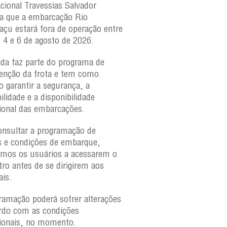
acional Travessias Salvador
Caymmi, Maria Bethânia
a que a embarcação
Rio
Paraguaçu, com movime
açu
estará fora de operação entre
para veículos e pedestr
s 4 e 6 de agosto de 2026.
São Joaquim e Bom Des
verificar a movimentaçã
da faz parte do programa de
São Joaquim e Bom De
nção da frota e tem como
qualquer horário, consul
o garantir a segurança, a
ilidade e a disponibilidade
ional das embarcações.
onsultar a programação de
s e condições de embarque,
amos os usuários a acessarem o
tro antes de se dirigirem aos
ais.
ramação poderá sofrer alterações
rdo com as condições
ionais, no momento.