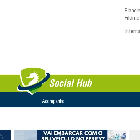
Planej
Filôme
Intern
Social Hub
Acompanhe: