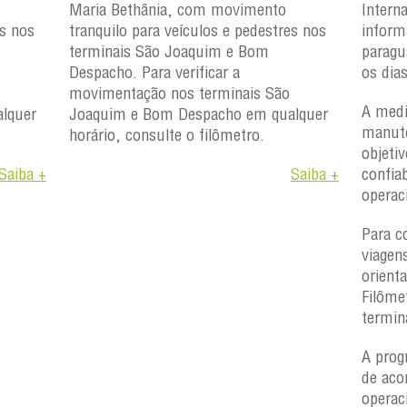
Maria Bethânia, com movimento
Intern
es nos
tranquilo para veículos e pedestres nos
inform
terminais São Joaquim e Bom
paragu
Despacho. Para verificar a
os dia
movimentação nos terminais São
A medi
lquer
Joaquim e Bom Despacho em qualquer
manute
horário, consulte o filômetro.
objetiv
Saiba +
Saiba +
confiab
operac
Para c
viagen
orient
Filôme
termin
A prog
de aco
operac