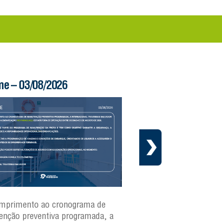
me – 03/08/2026
Boletim Ferry – 03/
mprimento ao cronograma de
Nesta segunda-feira(3)
nção preventiva programada, a
ferries Zumbi dos Palma