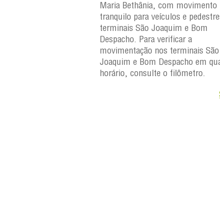
, com movimento
Maria Bethânia, com movimento
eículos e pedestres nos
tranquilo para veículos e pedestr
Joaquim e Bom
terminais São Joaquim e Bom
erificar a
Despacho. Para verificar a
os terminais São
movimentação nos terminais São
Despacho em qualquer
Joaquim e Bom Despacho em qua
e o filômetro.
horário, consulte o filômetro.
Saiba +