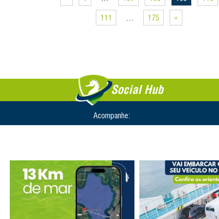
111
…
175
»
Social Hub
Acompanhe: