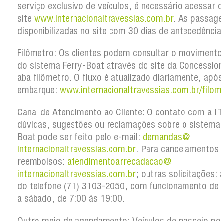
serviço exclusivo de veículos, é necessário acessar 
site
www.internacionaltravessias.
com.br
. As passag
disponibilizadas no site com 30 dias de antecedência
Filômetro:
Os clientes podem consultar o movimento 
do sistema Ferry-Boat através do site da Concession
aba filômetro. O fluxo é atualizado diariamente, apó
embarque:
www.internacionaltravessias.
com.br/filom
Canal de Atendimento ao Cliente:
O contato com a I
dúvidas, sugestões ou reclamações sobre o sistema
Boat pode ser feito pelo e-mail:
demandas@
internacionaltravessias.com.br
. Para cancelamentos
reembolsos:
atendimentoarrecadacao@
internacionaltravessias.com.br
; outras solicitações:
do telefone (71) 3103-2050, com funcionamento de
a sábado, de 7:00 às 19:00.
Outro meio de agendamento:
Veículos de passeio p