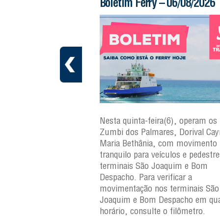
 – 06/08/2026
Boletim Ferry – 06/08/2026
a(7), operam os ferries
Nesta quinta-feira(6), operam os 
ares, Dorival Caymmi,
Zumbi dos Palmares, Dorival Ca
 Maria Bethânia, com
Maria Bethânia, com movimento
uilo para veículos e
tranquilo para veículos e pedestr
erminais São Joaquim e
terminais São Joaquim e Bom
ara verificar a
Despacho. Para verificar a
os terminais São
movimentação nos terminais São
Despacho em qualquer
Joaquim e Bom Despacho em qua
e o filômetro.
horário, consulte o filômetro.