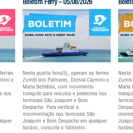
Boletim Ferry – 05/08/2026
Bolet
ferries
Nesta quarta-feira(5), operam os ferries
Nesta 
ymmi e
Zumbi dos Palmares, Dorival Caymmi e
Zumbi 
Maria Bethânia, com movimento
Maria 
es nos
tranquilo para veículos e pedestres nos
tranqu
terminais São Joaquim e Bom
termin
Despacho. Para verificar a
Despac
movimentação nos terminais São
movime
lquer
Joaquim e Bom Despacho em qualquer
Joaqu
horário, consulte o filômetro.
horári