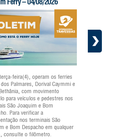
im Ferry – 04/08/2026
Informe – 03/08/20
terça-feira(4), operam os ferries
Em cumprimento ao cr
dos Palmares, Dorival Caymmi e
manutenção preventiva 
Bethânia, com movimento
Internacional Travessias
ilo para veículos e pedestres nos
informa que a embarca
ais São Joaquim e Bom
paraguaçu
estará fora d
ho. Para verificar a
os dias 4 e 6 de agosto 
ntação nos terminais São
A medida faz parte do 
im e Bom Despacho em qualquer
manutenção da frota e
o, consulte o filômetro.