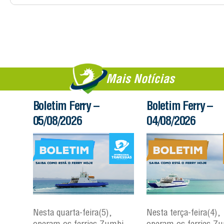
Mais Notícias
Boletim Ferry –
Boletim Ferry –
05/08/2026
04/08/2026
Nesta quarta-feira(5),
Nesta terça-feira(4),
mbi
operam os ferries Zumbi
operam os ferries Z