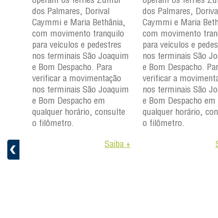
dos Palmares, Dorival
dos Palmares, Doriva
nia,
Caymmi e Maria Bethânia,
Caymmi e Maria Beth
uilo
com movimento tranquilo
com movimento tran
res
para veículos e pedestres
para veículos e pedes
aquim
nos terminais São Joaquim
nos terminais São J
a
e Bom Despacho. Para
e Bom Despacho. Pa
ção
verificar a movimentação
verificar a moviment
aquim
nos terminais São Joaquim
nos terminais São J
e Bom Despacho em
e Bom Despacho em
ulte
qualquer horário, consulte
qualquer horário, con
o filômetro.
o filômetro.
aiba +
Saiba +