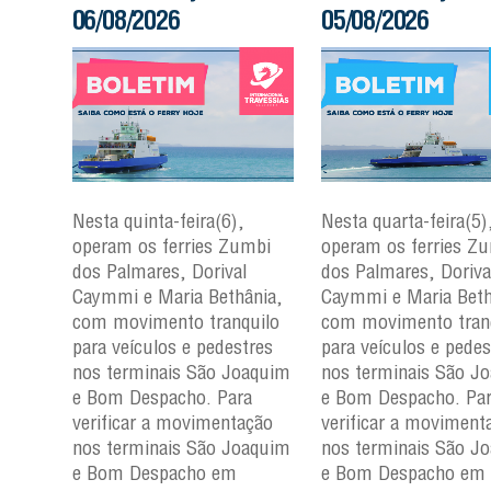
06/08/2026
05/08/2026
Nesta quinta-feira(6),
Nesta quarta-feira(5)
mbi
operam os ferries Zumbi
operam os ferries Z
dos Palmares, Dorival
dos Palmares, Doriva
çu e
Caymmi e Maria Bethânia,
Caymmi e Maria Beth
com movimento tranquilo
com movimento tran
para
para veículos e pedestres
para veículos e pedes
nos
nos terminais São Joaquim
nos terminais São J
m e
e Bom Despacho. Para
e Bom Despacho. Pa
verificar a movimentação
verificar a moviment
ção
nos terminais São Joaquim
nos terminais São J
aquim
e Bom Despacho em
e Bom Despacho em