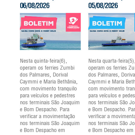
06/08/2026
05/08/2026
Nesta quinta-feira(6),
Nesta quarta-feira(5)
mbi
operam os ferries Zumbi
operam os ferries Z
dos Palmares, Dorival
dos Palmares, Doriva
çu e
Caymmi e Maria Bethânia,
Caymmi e Maria Beth
com movimento tranquilo
com movimento tran
para
para veículos e pedestres
para veículos e pedes
nos
nos terminais São Joaquim
nos terminais São J
m e
e Bom Despacho. Para
e Bom Despacho. Pa
verificar a movimentação
verificar a moviment
ção
nos terminais São Joaquim
nos terminais São J
aquim
e Bom Despacho em
e Bom Despacho em