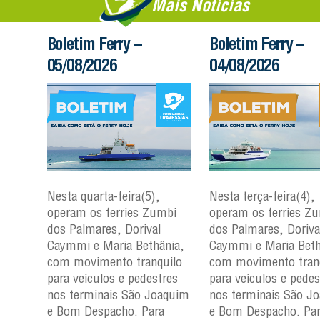
Mais Notícias
Boletim Ferry –
Boletim Ferry –
05/08/2026
04/08/2026
Nesta quarta-feira(5),
Nesta terça-feira(4),
mbi
operam os ferries Zumbi
operam os ferries Z
dos Palmares, Dorival
dos Palmares, Doriva
nia,
Caymmi e Maria Bethânia,
Caymmi e Maria Beth
uilo
com movimento tranquilo
com movimento tran
res
para veículos e pedestres
para veículos e pedes
aquim
nos terminais São Joaquim
nos terminais São J
a
e Bom Despacho. Para
e Bom Despacho. Pa