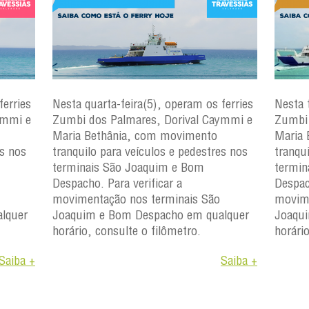
ferries
Nesta quarta-feira(5), operam os ferries
Nesta 
ymmi e
Zumbi dos Palmares, Dorival Caymmi e
Zumbi 
Maria Bethânia, com movimento
Maria 
es nos
tranquilo para veículos e pedestres nos
tranqu
terminais São Joaquim e Bom
termin
Despacho. Para verificar a
Despac
movimentação nos terminais São
movime
lquer
Joaquim e Bom Despacho em qualquer
Joaqu
horário, consulte o filômetro.
horári
Saiba +
Saiba +