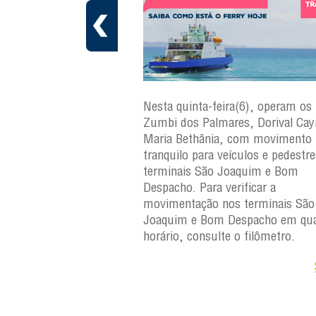
a(7), operam os ferries
Nesta quinta-feira(6), operam os 
ares, Dorival Caymmi,
Zumbi dos Palmares, Dorival Ca
 Maria Bethânia, com
Maria Bethânia, com movimento
uilo para veículos e
tranquilo para veículos e pedestr
erminais São Joaquim e
terminais São Joaquim e Bom
ara verificar a
Despacho. Para verificar a
os terminais São
movimentação nos terminais São
Despacho em qualquer
Joaquim e Bom Despacho em qua
e o filômetro.
horário, consulte o filômetro.
Saiba +