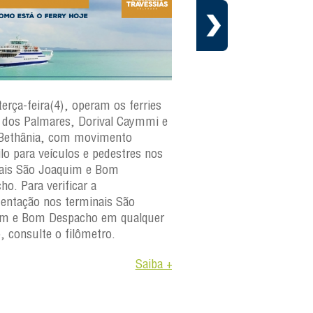
terça-feira(4), operam os ferries
Em cumprimento ao cr
dos Palmares, Dorival Caymmi e
manutenção preventiva 
Bethânia, com movimento
Internacional Travessias
ilo para veículos e pedestres nos
informa que a embarca
ais São Joaquim e Bom
paraguaçu
estará fora d
ho. Para verificar a
os dias 4 e 6 de agosto 
ntação nos terminais São
A medida faz parte do 
im e Bom Despacho em qualquer
manutenção da frota e
o, consulte o filômetro.
objetivo garantir a segu
Saiba +
confiabilidade e a dispon
operacional das embarc
Para consultar a progr