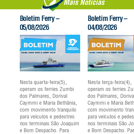
Mais Notícias
Boletim Ferry –
Boletim Ferry –
05/08/2026
04/08/2026
Nesta quarta-feira(5),
Nesta terça-feira(4),
mbi
operam os ferries Zumbi
operam os ferries Z
dos Palmares, Dorival
dos Palmares, Doriva
nia,
Caymmi e Maria Bethânia,
Caymmi e Maria Beth
uilo
com movimento tranquilo
com movimento tran
res
para veículos e pedestres
para veículos e pedes
aquim
nos terminais São Joaquim
nos terminais São J
a
e Bom Despacho. Para
e Bom Despacho. Pa