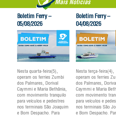
Mais Notícias
Boletim Ferry –
Boletim Ferry –
05/08/2026
04/08/2026
Nesta quarta-feira(5),
Nesta terça-feira(4),
mbi
operam os ferries Zumbi
operam os ferries Z
dos Palmares, Dorival
dos Palmares, Doriva
nia,
Caymmi e Maria Bethânia,
Caymmi e Maria Beth
uilo
com movimento tranquilo
com movimento tran
res
para veículos e pedestres
para veículos e pedes
aquim
nos terminais São Joaquim
nos terminais São J
a
e Bom Despacho. Para
e Bom Despacho. Pa