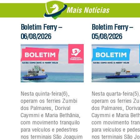
Mais Notícias
Boletim Ferry –
Boletim Ferry –
06/08/2026
05/08/2026
Nesta quinta-feira(6),
Nesta quarta-feira(5)
mbi
operam os ferries Zumbi
operam os ferries Z
dos Palmares, Dorival
dos Palmares, Doriva
çu e
Caymmi e Maria Bethânia,
Caymmi e Maria Beth
com movimento tranquilo
com movimento tran
para
para veículos e pedestres
para veículos e pedes
nos
nos terminais São Joaquim
nos terminais São J