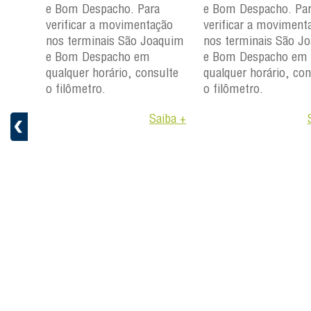
m e
e Bom Despacho. Para
e Bom Despacho. Pa
verificar a movimentação
verificar a moviment
ção
nos terminais São Joaquim
nos terminais São J
aquim
e Bom Despacho em
e Bom Despacho em
qualquer horário, consulte
qualquer horário, con
ulte
o filômetro.
o filômetro.
Saiba +
aiba +