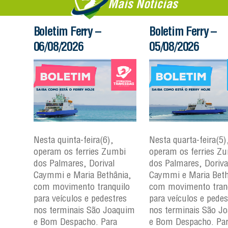
Mais Notícias
Boletim Ferry –
Boletim Ferry –
06/08/2026
05/08/2026
Nesta quinta-feira(6),
Nesta quarta-feira(5)
mbi
operam os ferries Zumbi
operam os ferries Z
dos Palmares, Dorival
dos Palmares, Doriva
çu e
Caymmi e Maria Bethânia,
Caymmi e Maria Beth
com movimento tranquilo
com movimento tran
para
para veículos e pedestres
para veículos e pedes
nos
nos terminais São Joaquim
nos terminais São J
m e
e Bom Despacho. Para
e Bom Despacho. Pa