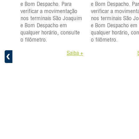
m e
e Bom Despacho. Para
e Bom Despacho. Pa
verificar a movimentação
verificar a moviment
ção
nos terminais São Joaquim
nos terminais São J
aquim
e Bom Despacho em
e Bom Despacho em
qualquer horário, consulte
qualquer horário, con
ulte
o filômetro.
o filômetro.
Saiba +
aiba +