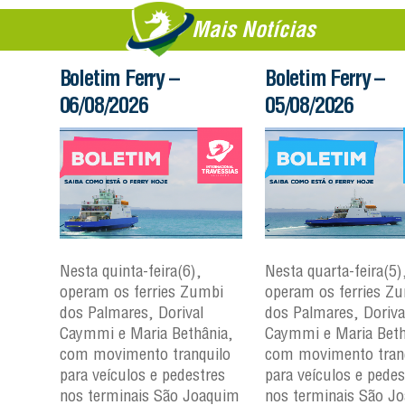
Mais Notícias
Boletim Ferry –
Boletim Ferry –
06/08/2026
05/08/2026
Nesta quinta-feira(6),
Nesta quarta-feira(5)
mbi
operam os ferries Zumbi
operam os ferries Z
dos Palmares, Dorival
dos Palmares, Doriva
çu e
Caymmi e Maria Bethânia,
Caymmi e Maria Beth
com movimento tranquilo
com movimento tran
para
para veículos e pedestres
para veículos e pedes
nos
nos terminais São Joaquim
nos terminais São J