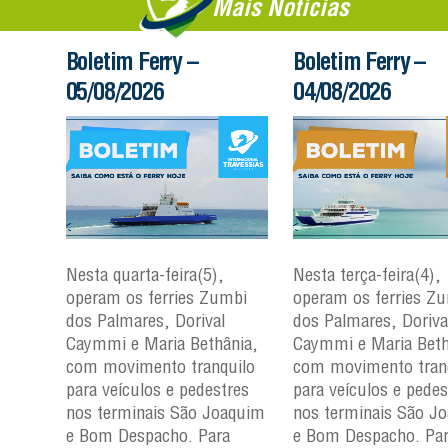
Mais Notícias
Boletim Ferry –
Boletim Ferry –
05/08/2026
04/08/2026
Nesta quarta-feira(5),
Nesta terça-feira(4),
mbi
operam os ferries Zumbi
operam os ferries Z
dos Palmares, Dorival
dos Palmares, Doriva
nia,
Caymmi e Maria Bethânia,
Caymmi e Maria Beth
uilo
com movimento tranquilo
com movimento tran
res
para veículos e pedestres
para veículos e pedes
aquim
nos terminais São Joaquim
nos terminais São J
a
e Bom Despacho. Para
e Bom Despacho. Pa