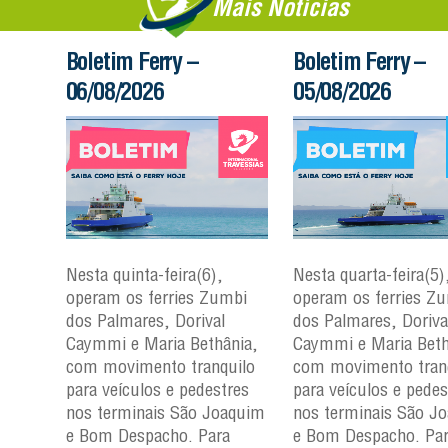
Mais Notícias
Boletim Ferry –
Boletim Ferry –
06/08/2026
05/08/2026
Nesta quinta-feira(6),
Nesta quarta-feira(5)
mbi
operam os ferries Zumbi
operam os ferries Z
dos Palmares, Dorival
dos Palmares, Doriva
çu e
Caymmi e Maria Bethânia,
Caymmi e Maria Beth
com movimento tranquilo
com movimento tran
para
para veículos e pedestres
para veículos e pedes
nos
nos terminais São Joaquim
nos terminais São J
m e
e Bom Despacho. Para
e Bom Despacho. Pa