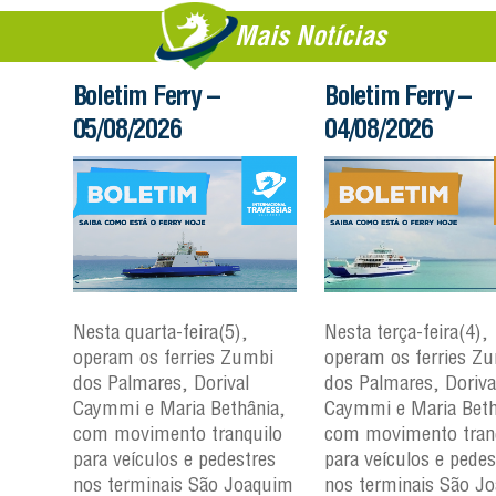
Mais Notícias
Boletim Ferry –
Boletim Ferry –
05/08/2026
04/08/2026
Nesta quarta-feira(5),
Nesta terça-feira(4),
mbi
operam os ferries Zumbi
operam os ferries Z
dos Palmares, Dorival
dos Palmares, Doriva
nia,
Caymmi e Maria Bethânia,
Caymmi e Maria Beth
uilo
com movimento tranquilo
com movimento tran
res
para veículos e pedestres
para veículos e pedes
aquim
nos terminais São Joaquim
nos terminais São J