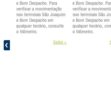
a
e Bom Despacho. Para
e Bom Despacho. Pa
ção
verificar a movimentação
verificar a moviment
aquim
nos terminais São Joaquim
nos terminais São J
e Bom Despacho em
e Bom Despacho em
ulte
qualquer horário, consulte
qualquer horário, con
o filômetro.
o filômetro.
aiba +
Saiba +