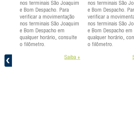
nos
nos terminais São Joaquim
nos terminais São J
m e
e Bom Despacho. Para
e Bom Despacho. Pa
verificar a movimentação
verificar a moviment
ção
nos terminais São Joaquim
nos terminais São J
aquim
e Bom Despacho em
e Bom Despacho em
qualquer horário, consulte
qualquer horário, con
ulte
o filômetro.
o filômetro.
Saiba +
aiba +