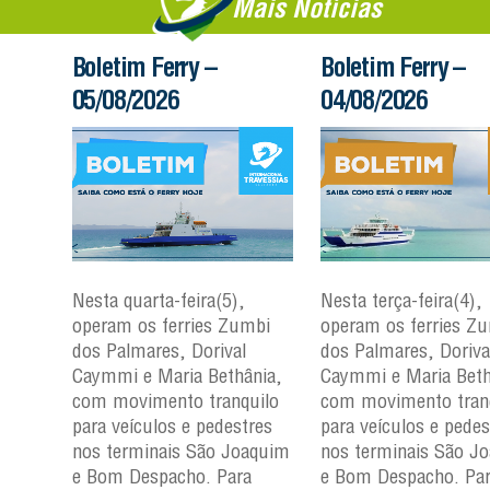
Mais Notícias
Boletim Ferry –
Boletim Ferry –
05/08/2026
04/08/2026
Nesta quarta-feira(5),
Nesta terça-feira(4),
mbi
operam os ferries Zumbi
operam os ferries Z
dos Palmares, Dorival
dos Palmares, Doriva
nia,
Caymmi e Maria Bethânia,
Caymmi e Maria Beth
uilo
com movimento tranquilo
com movimento tran
res
para veículos e pedestres
para veículos e pedes
aquim
nos terminais São Joaquim
nos terminais São J
a
e Bom Despacho. Para
e Bom Despacho. Pa