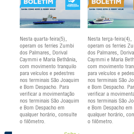
Nesta quarta-feira(5),
Nesta terça-feira(4),
mbi
operam os ferries Zumbi
operam os ferries Z
dos Palmares, Dorival
dos Palmares, Doriva
nia,
Caymmi e Maria Bethânia,
Caymmi e Maria Beth
uilo
com movimento tranquilo
com movimento tran
res
para veículos e pedestres
para veículos e pedes
aquim
nos terminais São Joaquim
nos terminais São J
a
e Bom Despacho. Para
e Bom Despacho. Pa
ção
verificar a movimentação
verificar a moviment
aquim
nos terminais São Joaquim
nos terminais São J
e Bom Despacho em
e Bom Despacho em
ulte
qualquer horário, consulte
qualquer horário, con
o filômetro.
o filômetro.