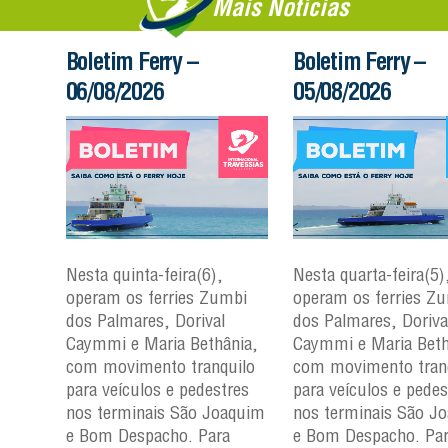
Mais Notícias
Boletim Ferry –
Boletim Ferry –
06/08/2026
05/08/2026
Nesta quinta-feira(6),
Nesta quarta-feira(5)
mbi
operam os ferries Zumbi
operam os ferries Z
dos Palmares, Dorival
dos Palmares, Doriva
çu e
Caymmi e Maria Bethânia,
Caymmi e Maria Beth
com movimento tranquilo
com movimento tran
para
para veículos e pedestres
para veículos e pedes
nos
nos terminais São Joaquim
nos terminais São J
m e
e Bom Despacho. Para
e Bom Despacho. Pa