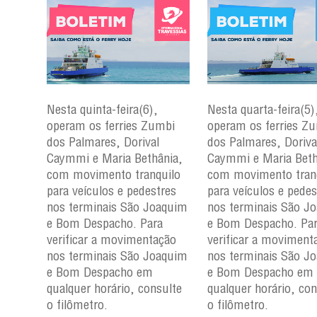
Nesta quinta-feira(6),
Nesta quarta-feira(5)
mbi
operam os ferries Zumbi
operam os ferries Z
dos Palmares, Dorival
dos Palmares, Doriva
çu e
Caymmi e Maria Bethânia,
Caymmi e Maria Beth
com movimento tranquilo
com movimento tran
para
para veículos e pedestres
para veículos e pedes
nos
nos terminais São Joaquim
nos terminais São J
m e
e Bom Despacho. Para
e Bom Despacho. Pa
verificar a movimentação
verificar a moviment
ção
nos terminais São Joaquim
nos terminais São J
aquim
e Bom Despacho em
e Bom Despacho em
qualquer horário, consulte
qualquer horário, con
ulte
o filômetro.
o filômetro.