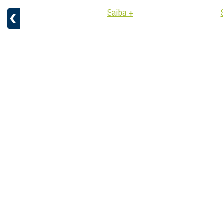
Saiba +
aiba +