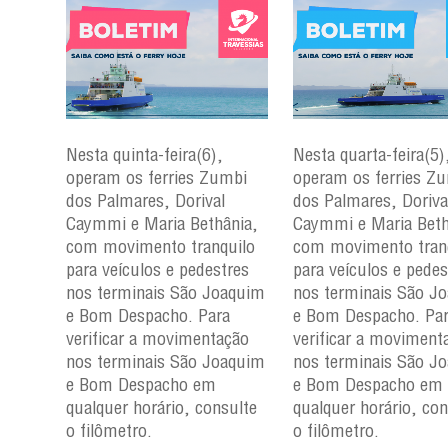
Nesta quinta-feira(6),
Nesta quarta-feira(5)
mbi
operam os ferries Zumbi
operam os ferries Z
dos Palmares, Dorival
dos Palmares, Doriva
çu e
Caymmi e Maria Bethânia,
Caymmi e Maria Beth
com movimento tranquilo
com movimento tran
para
para veículos e pedestres
para veículos e pedes
nos
nos terminais São Joaquim
nos terminais São J
m e
e Bom Despacho. Para
e Bom Despacho. Pa
verificar a movimentação
verificar a moviment
ção
nos terminais São Joaquim
nos terminais São J
aquim
e Bom Despacho em
e Bom Despacho em
qualquer horário, consulte
qualquer horário, con
ulte
o filômetro.
o filômetro.