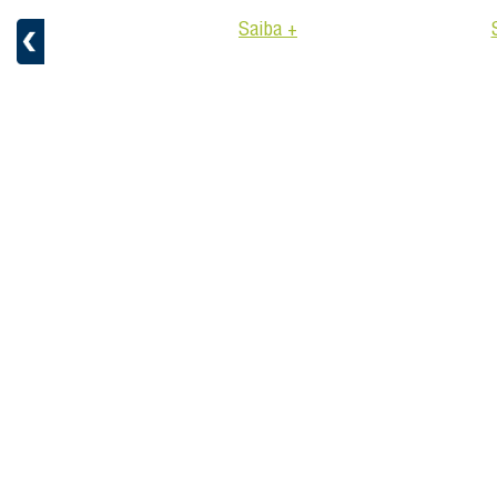
Saiba +
aiba +