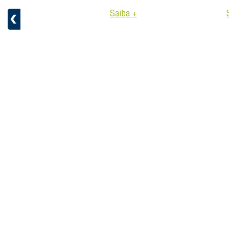
aiba +
Saiba +