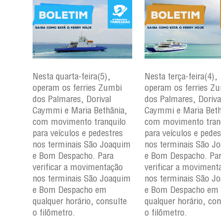
Nesta quarta-feira(5),
Nesta terça-feira(4),
mbi
operam os ferries Zumbi
operam os ferries Z
dos Palmares, Dorival
dos Palmares, Doriva
nia,
Caymmi e Maria Bethânia,
Caymmi e Maria Beth
uilo
com movimento tranquilo
com movimento tran
res
para veículos e pedestres
para veículos e pedes
aquim
nos terminais São Joaquim
nos terminais São J
a
e Bom Despacho. Para
e Bom Despacho. Pa
ção
verificar a movimentação
verificar a moviment
aquim
nos terminais São Joaquim
nos terminais São J
e Bom Despacho em
e Bom Despacho em
ulte
qualquer horário, consulte
qualquer horário, con
o filômetro.
o filômetro.