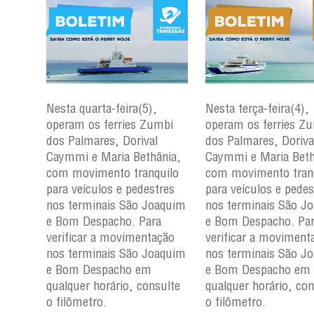
Nesta quarta-feira(5),
Nesta terça-feira(4),
mbi
operam os ferries Zumbi
operam os ferries Z
dos Palmares, Dorival
dos Palmares, Doriva
nia,
Caymmi e Maria Bethânia,
Caymmi e Maria Beth
uilo
com movimento tranquilo
com movimento tran
res
para veículos e pedestres
para veículos e pedes
aquim
nos terminais São Joaquim
nos terminais São J
a
e Bom Despacho. Para
e Bom Despacho. Pa
ção
verificar a movimentação
verificar a moviment
aquim
nos terminais São Joaquim
nos terminais São J
e Bom Despacho em
e Bom Despacho em
ulte
qualquer horário, consulte
qualquer horário, con
o filômetro.
o filômetro.