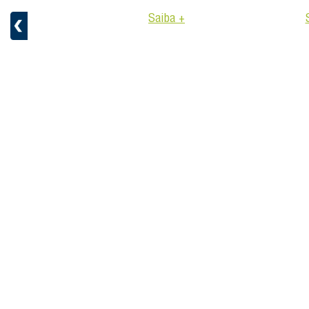
aiba +
Saiba +