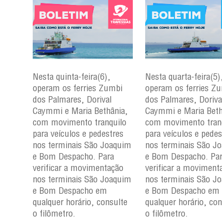
Nesta quinta-feira(6),
Nesta quarta-feira(5)
mbi
operam os ferries Zumbi
operam os ferries Z
dos Palmares, Dorival
dos Palmares, Doriva
çu e
Caymmi e Maria Bethânia,
Caymmi e Maria Beth
com movimento tranquilo
com movimento tran
para
para veículos e pedestres
para veículos e pedes
nos
nos terminais São Joaquim
nos terminais São J
m e
e Bom Despacho. Para
e Bom Despacho. Pa
verificar a movimentação
verificar a moviment
ção
nos terminais São Joaquim
nos terminais São J
aquim
e Bom Despacho em
e Bom Despacho em
qualquer horário, consulte
qualquer horário, con
ulte
o filômetro.
o filômetro.