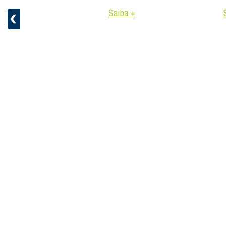
Saiba +
aiba +