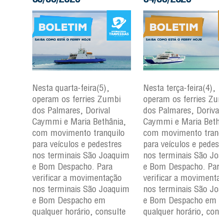
Em cumprimento ao
cronograma de
Nesta terça-feira(4),
manutenção preventi
mbi
operam os ferries Zumbi
programada, a
dos Palmares, Dorival
Internacional Travess
nia,
Caymmi e Maria Bethânia,
Salvador informa que
uilo
com movimento tranquilo
embarcação
Rio par
res
para veículos e pedestres
estará fora de operaç
aquim
nos terminais São Joaquim
entre os dias 4 e 6 d
a
e Bom Despacho. Para
agosto de 2026.
ção
verificar a movimentação
aquim
nos terminais São Joaquim
A medida faz parte d
e Bom Despacho em
programa de manute
ulte
qualquer horário, consulte
da frota e tem como