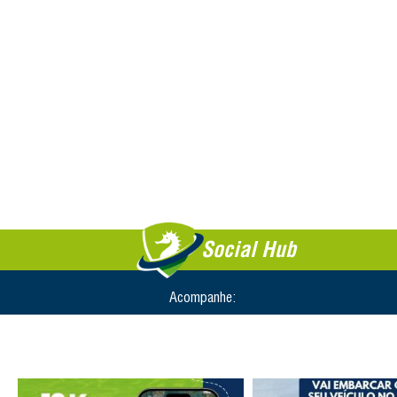
Planeje sua viagem.
Consulte o Filômetro
Internacional Travess
Salvador
Social Hub
Acompanhe: