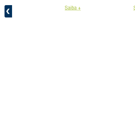
Saiba +
aiba +