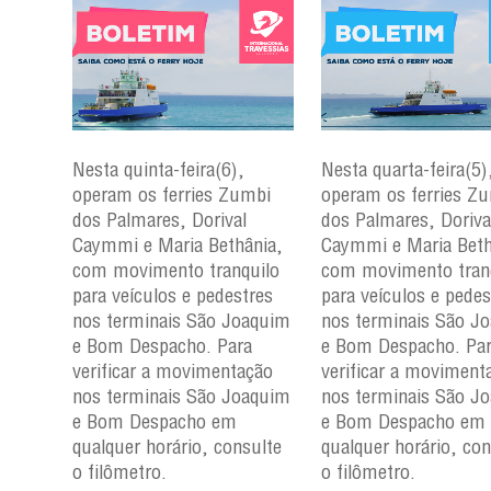
Nesta quinta-feira(6),
Nesta quarta-feira(5)
mbi
operam os ferries Zumbi
operam os ferries Z
dos Palmares, Dorival
dos Palmares, Doriva
çu e
Caymmi e Maria Bethânia,
Caymmi e Maria Beth
com movimento tranquilo
com movimento tran
para
para veículos e pedestres
para veículos e pedes
nos
nos terminais São Joaquim
nos terminais São J
m e
e Bom Despacho. Para
e Bom Despacho. Pa
verificar a movimentação
verificar a moviment
ção
nos terminais São Joaquim
nos terminais São J
aquim
e Bom Despacho em
e Bom Despacho em
qualquer horário, consulte
qualquer horário, con
ulte
o filômetro.
o filômetro.