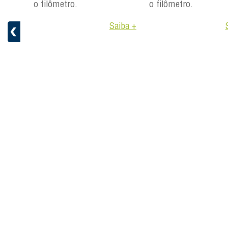
ulte
o filômetro.
o filômetro.
Saiba +
aiba +