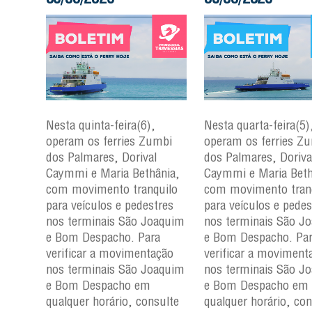
Nesta quinta-feira(6),
Nesta quarta-feira(5)
mbi
operam os ferries Zumbi
operam os ferries Z
dos Palmares, Dorival
dos Palmares, Doriva
çu e
Caymmi e Maria Bethânia,
Caymmi e Maria Beth
com movimento tranquilo
com movimento tran
para
para veículos e pedestres
para veículos e pedes
nos
nos terminais São Joaquim
nos terminais São J
m e
e Bom Despacho. Para
e Bom Despacho. Pa
verificar a movimentação
verificar a moviment
ção
nos terminais São Joaquim
nos terminais São J
aquim
e Bom Despacho em
e Bom Despacho em
qualquer horário, consulte
qualquer horário, con