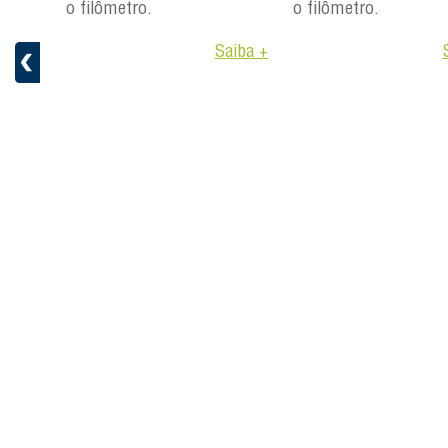
o filômetro.
o filômetro.
aiba +
Saiba +