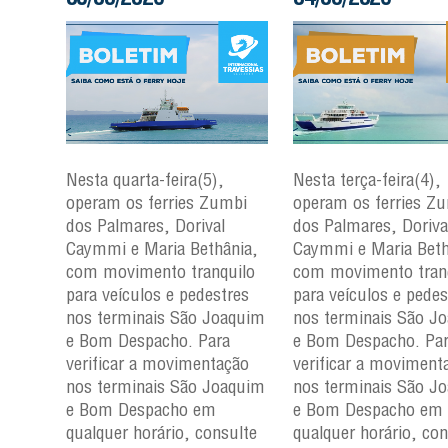
Nesta quarta-feira(5),
Nesta terça-feira(4),
mbi
operam os ferries Zumbi
operam os ferries Z
dos Palmares, Dorival
dos Palmares, Doriva
nia,
Caymmi e Maria Bethânia,
Caymmi e Maria Beth
uilo
com movimento tranquilo
com movimento tran
res
para veículos e pedestres
para veículos e pedes
aquim
nos terminais São Joaquim
nos terminais São J
a
e Bom Despacho. Para
e Bom Despacho. Pa
ção
verificar a movimentação
verificar a moviment
aquim
nos terminais São Joaquim
nos terminais São J
e Bom Despacho em
e Bom Despacho em
ulte
qualquer horário, consulte
qualquer horário, con