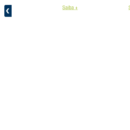
aiba +
Saiba +