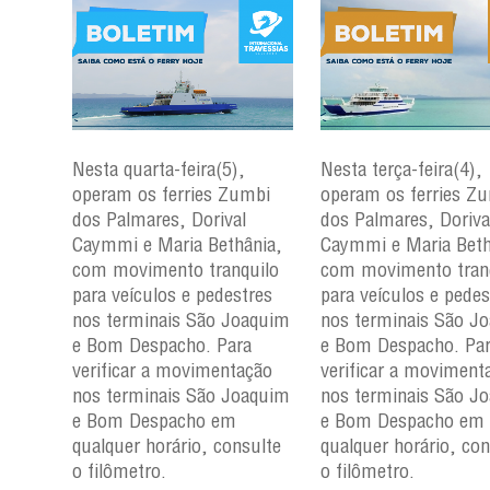
Nesta quarta-feira(5),
Nesta terça-feira(4),
mbi
operam os ferries Zumbi
operam os ferries Z
dos Palmares, Dorival
dos Palmares, Doriva
nia,
Caymmi e Maria Bethânia,
Caymmi e Maria Beth
uilo
com movimento tranquilo
com movimento tran
res
para veículos e pedestres
para veículos e pedes
aquim
nos terminais São Joaquim
nos terminais São J
a
e Bom Despacho. Para
e Bom Despacho. Pa
ção
verificar a movimentação
verificar a moviment
aquim
nos terminais São Joaquim
nos terminais São J
e Bom Despacho em
e Bom Despacho em
ulte
qualquer horário, consulte
qualquer horário, con
o filômetro.
o filômetro.