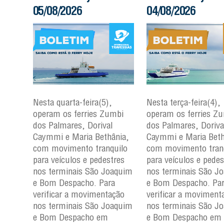
05/08/2026
04/08/2026
Nesta quarta-feira(5),
Nesta terça-feira(4),
mbi
operam os ferries Zumbi
operam os ferries Z
dos Palmares, Dorival
dos Palmares, Doriva
nia,
Caymmi e Maria Bethânia,
Caymmi e Maria Beth
uilo
com movimento tranquilo
com movimento tran
res
para veículos e pedestres
para veículos e pedes
aquim
nos terminais São Joaquim
nos terminais São J
a
e Bom Despacho. Para
e Bom Despacho. Pa
ção
verificar a movimentação
verificar a moviment
aquim
nos terminais São Joaquim
nos terminais São J
e Bom Despacho em
e Bom Despacho em