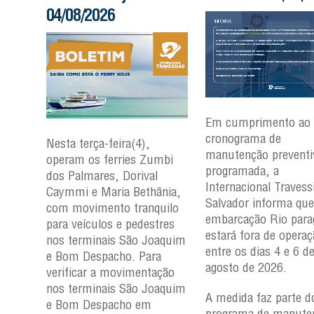
04/08/2026
Em cumprimento ao
cronograma de
Nesta terça-feira(4),
manutenção preventi
mbi
operam os ferries Zumbi
programada, a
dos Palmares, Dorival
Internacional Travess
nia,
Caymmi e Maria Bethânia,
Salvador informa que
uilo
com movimento tranquilo
embarcação
Rio par
res
para veículos e pedestres
estará fora de opera
aquim
nos terminais São Joaquim
entre os dias 4 e 6 d
a
e Bom Despacho. Para
agosto de 2026.
ção
verificar a movimentação
aquim
nos terminais São Joaquim
A medida faz parte d
e Bom Despacho em
programa de manute