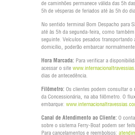
de caminhões permanece válida das 5h da
5h de vésperas de feriados até às 5h do dia
No sentido terminal Bom Despacho para S
até às 5h da segunda-feira, como também d
seguinte. Veículos pesados transportando
domicílio, poderão embarcar normalmente 
Hora Marcada:
Para verificar a disponibili
acessar o site
www.internacionaltravessias
dias de antecedência.
Filômetro:
Os clientes podem consultar o m
da Concessionária, na aba filômetro. O flu
embarque:
www.internacionaltravessias.co
Canal de Atendimento ao Cliente:
O conta
sobre o sistema Ferry-Boat podem ser feit
Para cancelamentos e reembolsos:
atendi