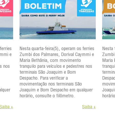
ferries
Nesta quarta-feira(5), operam os ferries
Nesta 
ymmi e
Zumbi dos Palmares, Dorival Caymmi e
Zumbi 
Maria Bethânia, com movimento
Maria 
es nos
tranquilo para veículos e pedestres nos
tranqu
terminais São Joaquim e Bom
termin
Despacho. Para verificar a
Despac
movimentação nos terminais São
movime
lquer
Joaquim e Bom Despacho em qualquer
Joaqu
horário, consulte o filômetro.
horári
Saiba +
Saiba +