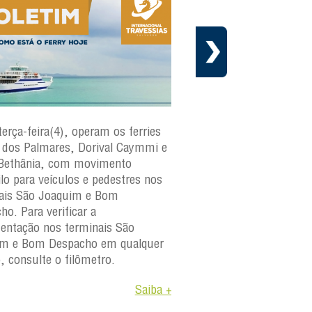
terça-feira(4), operam os ferries
Em cumprimento ao cr
dos Palmares, Dorival Caymmi e
manutenção preventiva 
Bethânia, com movimento
Internacional Travessias
ilo para veículos e pedestres nos
informa que a embarca
ais São Joaquim e Bom
paraguaçu
estará fora d
ho. Para verificar a
os dias 4 e 6 de agosto 
ntação nos terminais São
A medida faz parte do 
im e Bom Despacho em qualquer
manutenção da frota e
o, consulte o filômetro.
objetivo garantir a segu
Saiba +
confiabilidade e a dispon
operacional das embarc