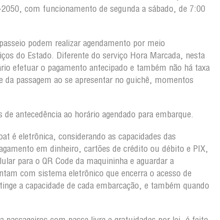
103-2050, com funcionamento de segunda a sábado, de 7:00
passeio podem realizar agendamento por meio
viços do Estado. Diferente do serviço Hora Marcada, nesta
rio efetuar o pagamento antecipado e também não há taxa
ete da passagem ao se apresentar no guichê, momentos
 de antecedência ao horário agendado para embarque.
oat é eletrônica, considerando as capacidades das
gamento em dinheiro, cartões de crédito ou débito e PIX,
lular para o QR Code da maquininha e aguardar a
ntam com sistema eletrônico que encerra o acesso de
atinge a capacidade de cada embarcação, e também quando
 passageiros com passe livre e gratuidades por lei, é feito