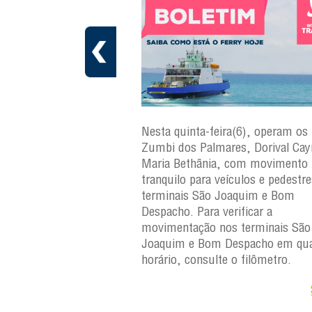
a(7), operam os ferries
Nesta quinta-feira(6), operam os 
ares, Dorival Caymmi,
Zumbi dos Palmares, Dorival Ca
 Maria Bethânia, com
Maria Bethânia, com movimento
uilo para veículos e
tranquilo para veículos e pedestr
erminais São Joaquim e
terminais São Joaquim e Bom
ara verificar a
Despacho. Para verificar a
os terminais São
movimentação nos terminais São
Despacho em qualquer
Joaquim e Bom Despacho em qua
e o filômetro.
horário, consulte o filômetro.
Saiba +