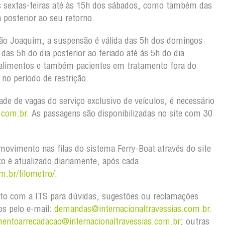
s sextas-feiras até às 15h dos sábados, como também das
 posterior ao seu retorno.
ão Joaquim, a suspensão é válida das 5h dos domingos
as 5h do dia posterior ao feriado até às 5h do dia
 alimentos e também pacientes em tratamento fora do
no período de restrição.
dade de vagas do serviço exclusivo de veículos, é necessário
.com.br
. As passagens são disponibilizadas no site com 30
ovimento nas filas do sistema Ferry-Boat através do site
xo é atualizado diariamente, após cada
m.br/filometro/
.
to com a ITS para dúvidas, sugestões ou reclamações
os pelo e-mail:
demandas@internacionaltravessias.com.br
.
mentoarrecadacao@internacionaltravessias.com.br
; outras