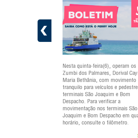
a(7), operam os ferries
Nesta quinta-feira(6), operam os 
ares, Dorival Caymmi,
Zumbi dos Palmares, Dorival Ca
 Maria Bethânia, com
Maria Bethânia, com movimento
uilo para veículos e
tranquilo para veículos e pedestr
erminais São Joaquim e
terminais São Joaquim e Bom
ara verificar a
Despacho. Para verificar a
os terminais São
movimentação nos terminais São
Despacho em qualquer
Joaquim e Bom Despacho em qua
e o filômetro.
horário, consulte o filômetro.
Saiba +