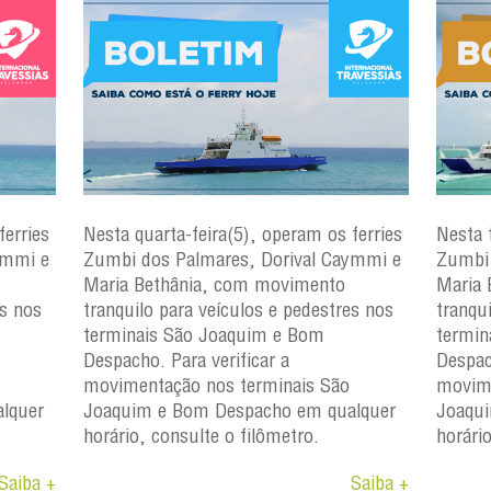
ferries
Nesta quarta-feira(5), operam os ferries
Nesta 
ymmi e
Zumbi dos Palmares, Dorival Caymmi e
Zumbi 
Maria Bethânia, com movimento
Maria 
es nos
tranquilo para veículos e pedestres nos
tranqu
terminais São Joaquim e Bom
termin
Despacho. Para verificar a
Despac
movimentação nos terminais São
movime
lquer
Joaquim e Bom Despacho em qualquer
Joaqu
horário, consulte o filômetro.
horári
Saiba +
Saiba +