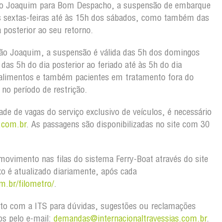
ão Joaquim para Bom Despacho, a suspensão de embarque
s sextas-feiras até às 15h dos sábados, como também das
 posterior ao seu retorno.
ão Joaquim, a suspensão é válida das 5h dos domingos
as 5h do dia posterior ao feriado até às 5h do dia
 alimentos e também pacientes em tratamento fora do
no período de restrição.
dade de vagas do serviço exclusivo de veículos, é necessário
.com.br
. As passagens são disponibilizadas no site com 30
ovimento nas filas do sistema Ferry-Boat através do site
xo é atualizado diariamente, após cada
m.br/filometro/
.
to com a ITS para dúvidas, sugestões ou reclamações
os pelo e-mail:
demandas@internacionaltravessias.com.br
.