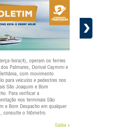
terça-feira(4), operam os ferries
Em cumprimento ao cr
dos Palmares, Dorival Caymmi e
manutenção preventiva 
Bethânia, com movimento
Internacional Travessias
ilo para veículos e pedestres nos
informa que a embarca
ais São Joaquim e Bom
paraguaçu
estará fora d
ho. Para verificar a
os dias 4 e 6 de agosto 
ntação nos terminais São
A medida faz parte do 
im e Bom Despacho em qualquer
manutenção da frota e
o, consulte o filômetro.
objetivo garantir a segu
Saiba +
confiabilidade e a dispon