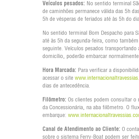
Veículos pesados:
No sentido terminal S
de caminhões permanece válida das 5h da
5h de vésperas de feriados até às 5h do dia
No sentido terminal Bom Despacho para S
até às 5h da segunda-feira, como também d
seguinte. Veículos pesados transportando
domicílio, poderão embarcar normalmente 
Hora Marcada:
Para verificar a disponibili
acessar o site
www.internacionaltravessias
dias de antecedência.
Filômetro:
Os clientes podem consultar o m
da Concessionária, na aba filômetro. O flu
embarque:
www.internacionaltravessias.co
Canal de Atendimento ao Cliente:
O conta
sobre o sistema Ferry-Boat podem ser feit