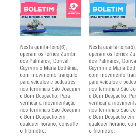
Nesta quinta-feira(6),
Nesta quarta-feira(5)
mbi
operam os ferries Zumbi
operam os ferries Z
dos Palmares, Dorival
dos Palmares, Doriva
çu e
Caymmi e Maria Bethânia,
Caymmi e Maria Beth
com movimento tranquilo
com movimento tran
para
para veículos e pedestres
para veículos e pedes
nos
nos terminais São Joaquim
nos terminais São J
m e
e Bom Despacho. Para
e Bom Despacho. Pa
verificar a movimentação
verificar a moviment
ção
nos terminais São Joaquim
nos terminais São J
aquim
e Bom Despacho em
e Bom Despacho em
qualquer horário, consulte
qualquer horário, con
ulte
o filômetro.
o filômetro.