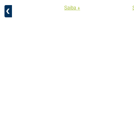
Saiba +
aiba +