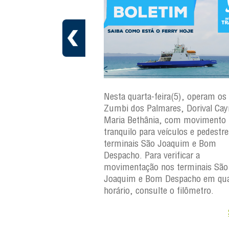
ra(5), operam os ferries
Nesta terça-feira(4), operam os fe
ares, Dorival Caymmi e
Zumbi dos Palmares, Dorival Ca
, com movimento
Maria Bethânia, com movimento
eículos e pedestres nos
tranquilo para veículos e pedestr
Joaquim e Bom
terminais São Joaquim e Bom
erificar a
Despacho. Para verificar a
os terminais São
movimentação nos terminais São
Despacho em qualquer
Joaquim e Bom Despacho em qua
e o filômetro.
horário, consulte o filômetro.
Saiba +