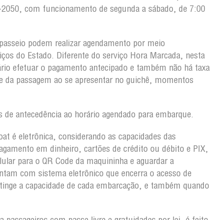
103-2050, com funcionamento de segunda a sábado, de 7:00
passeio podem realizar agendamento por meio
viços do Estado. Diferente do serviço Hora Marcada, nesta
rio efetuar o pagamento antecipado e também não há taxa
ete da passagem ao se apresentar no guichê, momentos
 de antecedência ao horário agendado para embarque.
oat é eletrônica, considerando as capacidades das
gamento em dinheiro, cartões de crédito ou débito e PIX,
lular para o QR Code da maquininha e aguardar a
ntam com sistema eletrônico que encerra o acesso de
atinge a capacidade de cada embarcação, e também quando
 passageiros com passe livre e gratuidades por lei, é feito