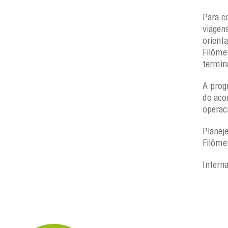
Para consultar a programação de
viagens e condições de embarque,
orientamos os usuários a acessarem o
Filômetro antes de se dirigirem aos
terminais.
A programação poderá sofrer alterações
de acordo com as condições
operacionais, no momento.
Planeje sua viagem. Consulte o
Filômetro.
Internacional Travessias Salvador
Saiba +