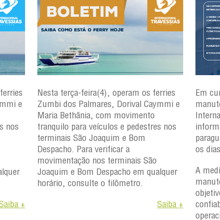
rries
Em cumprimento ao cronograma de
Nesta 
ymmi e
manutenção preventiva programada, a
ferrie
Internacional Travessias Salvador
Caymmi
es nos
informa que a embarcação
Rio
Paragu
paraguaçu
estará fora de operação entre
para v
os dias 4 e 6 de agosto de 2026.
São Jo
verifi
A medida faz parte do programa de
lquer
São J
manutenção da frota e tem como
qualqu
objetivo garantir a segurança, a
Saiba +
confiabilidade e a disponibilidade
operacional das embarcações.