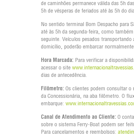
de caminhões permanece válida das 5h da
5h de vésperas de feriados até às 5h do dia
No sentido terminal Bom Despacho para S
até às 5h da segunda-feira, como também d
seguinte. Veículos pesados transportando
domicílio, poderão embarcar normalmente 
Hora Marcada:
Para verificar a disponibili
acessar o site
www.internacionaltravessias
dias de antecedência.
Filômetro:
Os clientes podem consultar o m
da Concessionária, na aba filômetro. O flu
embarque:
www.internacionaltravessias.co
Canal de Atendimento ao Cliente:
O conta
sobre o sistema Ferry-Boat podem ser feit
Para cancelamentos e reembolsos:
atendi