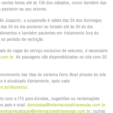
s sextas-feiras até às 15h dos sábados, como também das
 posterior ao seu retorno.
ão Joaquim, a suspensão é válida das 5h dos domingos
as 5h do dia posterior ao feriado até às 5h do dia
 alimentos e também pacientes em tratamento fora do
no período de restrição.
dade de vagas do serviço exclusivo de veículos, é necessário
.com.br
. As passagens são disponibilizadas no site com 30
ovimento nas filas do sistema Ferry-Boat através do site
xo é atualizado diariamente, após cada
m.br/filometro/
.
to com a ITS para dúvidas, sugestões ou reclamações
os pelo e-mail:
demandas@internacionaltravessias.com.br
.
mentoarrecadacao@internacionaltravessias.com.br
; outras