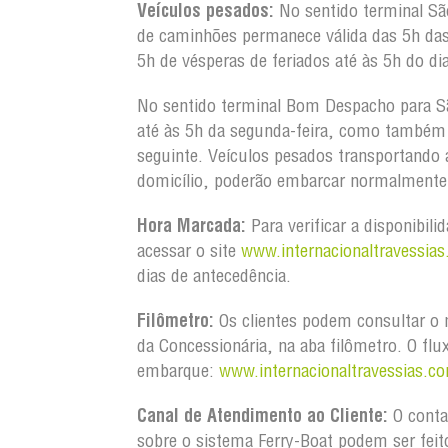
Veículos pesados:
No sentido terminal S
de caminhões permanece válida das 5h da
5h de vésperas de feriados até às 5h do dia
No sentido terminal Bom Despacho para S
até às 5h da segunda-feira, como também d
seguinte. Veículos pesados transportando
domicílio, poderão embarcar normalmente 
Hora Marcada:
Para verificar a disponibili
acessar o site
www.internacionaltravessias
dias de antecedência.
Filômetro:
Os clientes podem consultar o m
da Concessionária, na aba filômetro. O flu
embarque:
www.internacionaltravessias.co
Canal de Atendimento ao Cliente:
O conta
sobre o sistema Ferry-Boat podem ser feit