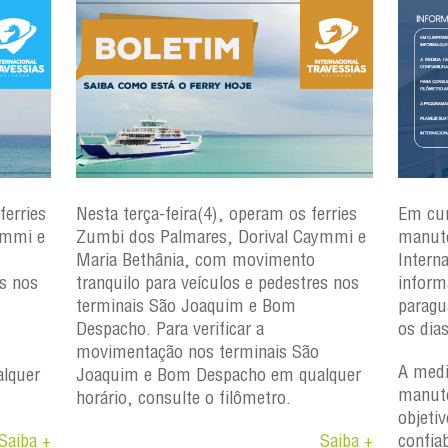
ferries
Nesta terça-feira(4), operam os ferries
Em cu
ymmi e
Zumbi dos Palmares, Dorival Caymmi e
manute
Maria Bethânia, com movimento
Intern
es nos
tranquilo para veículos e pedestres nos
inform
terminais São Joaquim e Bom
paragu
Despacho. Para verificar a
os dia
movimentação nos terminais São
A medi
lquer
Joaquim e Bom Despacho em qualquer
manute
horário, consulte o filômetro.
objetiv
Saiba +
Saiba +
confiab