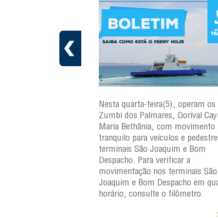
ra(6), operam os ferries
Nesta quarta-feira(5), operam os 
ares, Dorival Caymmi e
Zumbi dos Palmares, Dorival Ca
, com movimento
Maria Bethânia, com movimento
eículos e pedestres nos
tranquilo para veículos e pedestr
Joaquim e Bom
terminais São Joaquim e Bom
erificar a
Despacho. Para verificar a
os terminais São
movimentação nos terminais São
Despacho em qualquer
Joaquim e Bom Despacho em qua
e o filômetro.
horário, consulte o filômetro.
Saiba +