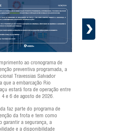
mprimento ao cronograma de
Nesta segunda-feira(3)
nção preventiva programada, a
ferries Zumbi dos Palma
acional Travessias Salvador
Caymmi, Maria Bethânia
a que a embarcação
Rio
Paraguaçu, com movime
açu
estará fora de operação entre
para veículos e pedestr
s 4 e 6 de agosto de 2026.
São Joaquim e Bom Des
verificar a movimentaçã
da faz parte do programa de
São Joaquim e Bom De
nção da frota e tem como
qualquer horário, consul
o garantir a segurança, a
ilidade e a disponibilidade