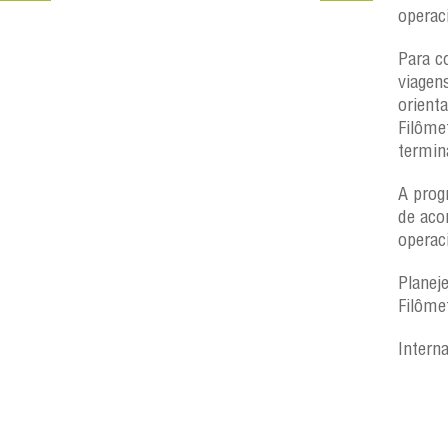
operac
Para c
viagen
orient
Filôme
termin
A prog
de aco
operac
Planej
Filôme
Intern