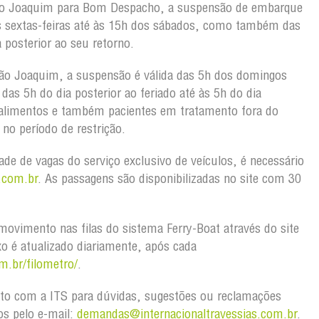
ão Joaquim para Bom Despacho, a suspensão de embarque
s sextas-feiras até às 15h dos sábados, como também das
 posterior ao seu retorno.
ão Joaquim, a suspensão é válida das 5h dos domingos
as 5h do dia posterior ao feriado até às 5h do dia
 alimentos e também pacientes em tratamento fora do
no período de restrição.
dade de vagas do serviço exclusivo de veículos, é necessário
.com.br
. As passagens são disponibilizadas no site com 30
ovimento nas filas do sistema Ferry-Boat através do site
xo é atualizado diariamente, após cada
m.br/filometro/
.
to com a ITS para dúvidas, sugestões ou reclamações
os pelo e-mail:
demandas@internacionaltravessias.com.br
.