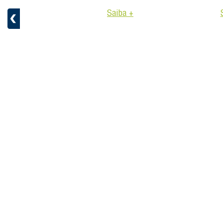
aiba +
Saiba +