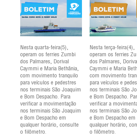
Nesta quarta-feira(5),
Nesta terça-feira(4),
mbi
operam os ferries Zumbi
operam os ferries Z
dos Palmares, Dorival
dos Palmares, Doriva
nia,
Caymmi e Maria Bethânia,
Caymmi e Maria Beth
uilo
com movimento tranquilo
com movimento tran
res
para veículos e pedestres
para veículos e pedes
aquim
nos terminais São Joaquim
nos terminais São J
a
e Bom Despacho. Para
e Bom Despacho. Pa
ção
verificar a movimentação
verificar a moviment
aquim
nos terminais São Joaquim
nos terminais São J
e Bom Despacho em
e Bom Despacho em
ulte
qualquer horário, consulte
qualquer horário, con
o filômetro.
o filômetro.